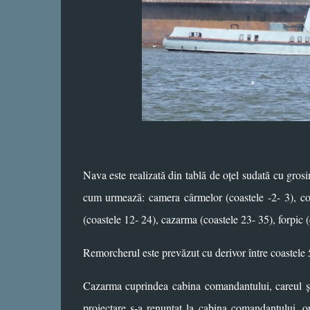
Nava este realizată din tablă de oțel sudată cu gro
cum urmează: camera cârmelor (coastele -2- 3), co
(coastele 12- 24), cazarma (coastele 23- 35), forpic 
Remorcherul este prevăzut cu derivor între coastele 5
Cazarma cuprindea cabina comandantului, careul
proiectare s-a renunțat la cabina comandantului, o