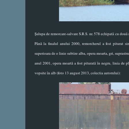
Șalupa de remorcare-salvare S.R.S. nr. 578 echipată cu două 
Până la finalul anului 2000, remorcherul a fost piturat si
superioara de o linie subtire alba, opera moarta, gri, suprast
anul 2001, opera moartă a fost piturată în negru, linia de plu
vopsite în alb (foto 13 august 2013, colectia autorului):