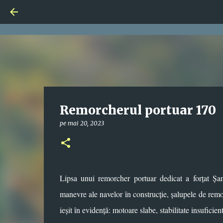
Remorcherul portuar 170
pe
mai 20, 2023
Lipsa unui remorcher portuar dedicat a forțat Șa
manevre ale navelor în construcție, șalupele de remor
ieșit în evidență: motoare slabe, stabilitate insuficie