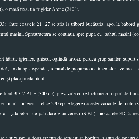
, o masă fixă, un frigider Arctic (240 l).
33); între coastele 21- 27 se afla la tribord bucătaria, apoi la babord 
mentul mașini. Sprastructura se continua spre pupa cu
ș
ahtul mașini (co
rt hâirtie igienica, ghișeu, oglindă lavoar, perdea grup sanitar, suport 
ctrică, un dulap suspendat, o masă de preparare a alimentelor. Izolarea t
iren și placaj melaminat.
de tipul 3D12 ALE (300 cp), prevăzute cu reductoare cu raport de tran
i pe minut,
puterea la elice 270 cp. Alegerea acestei variante de motori
e al
ș
alupelor
de patrulare graniceresti (S.P.I.), motoarele 3D12 ne
ele auxiliare și două tancuri de serviciu în borduri, alături de tancuri d