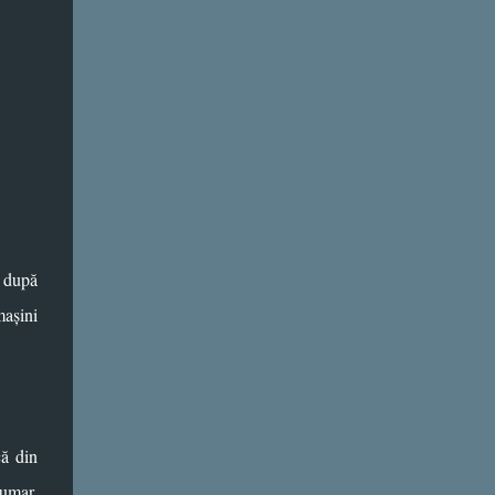
, după
mașini
că din
sumar,