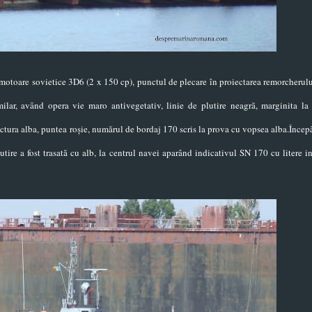
motoare sovietice 3D6 (2 x 150 cp), punctul de plecare în proiectarea remorcherul
milar, având opera vie maro antivegetativ, linie de plutire neagră, marginita la 
ructura alba, puntea roșie, numărul de bordaj 170 scris la prova cu vopsea alba.Înce
tire a fost trasată cu alb, la centrul navei aparând indicativul SN 170 cu litere in