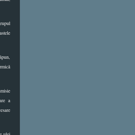
grupul
astele
săpun,
ermică
smisie
zare
a
cesare
e ulei