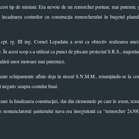
acest tip de misiuni. Era nevoie de un remorcher portuar, mai puternic 
t încadrarea costurilor cu construcția remorcherului în bugetul planu
pt. rg. III ing. Cornel Lepadatu a avut ca obiectiv realizarea une
e. În acest scop s-a utilizat ca punct de plecare proiectul S.R.S., majorâ
alării unor motoare mai puternice.
lizate echipamente aflate deja în stocul S.N.M.M., renunțându-se la c
 negativ asupra costului final.
re la finalizarea construcției, dar din elementele pe care le avem, rezu
 În nomenclatorul șantierului nava era înregistrată ca “remorcher 2x30