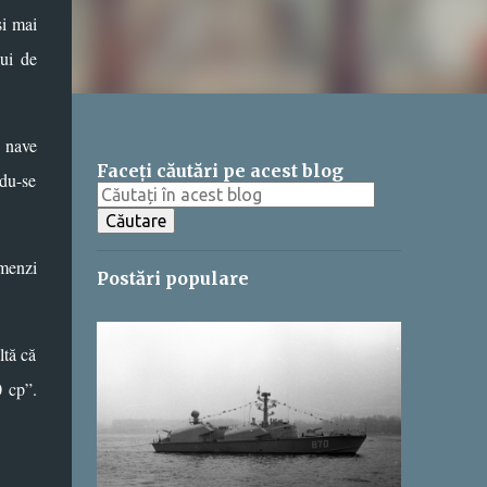
și mai
lui de
i nave
Faceți căutări pe acest blog
ndu-se
omenzi
Postări populare
ltă că
0 cp”.