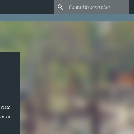
verse
ora au