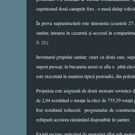
cuprinzand două canapele fixe , o masă dulap (oficiu)
În prova suprastructurii este timoneria (coastele 27-
sanitar, intrarea în cazarmă și accesul în comparti
5- 21).
Inventarul grupului sanitar: cuier cu două cuie, supo
suport prosop; în bucataria navei se afla o
plită ele
este executată în maniera tipică perioadei, din polist
Propulsia este asigurată de două motoare sovietice 
de 2,04 rezultând o turație la elice de 735,29 rotați
fost rezultatul reducerii
programului de constructi
echiparii acestora rămânănd disponibile în șantier.
Există un tanc principal de motorină aflat sub motoar