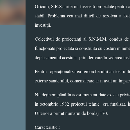
Oricum, S.R.S.-urile nu fuseseră proiectate pentru 
stabil. Problema cea mai dificil de rezolvat a fos
investiții.
Colectivul de proiectanți al S.N.M.M. condus de c
funcționale proiectată și construită cu costuri minim
deplasamentul acestuia prin derivare în vederea inst
Pentru
operaționalizarea remorcherului au fost uti
externe șantierului, comenzi care ar fi avut un impact
Nu deținem până în acest moment date exacte privitoa
în octombrie 1982 proiectul tehnic
era finalizat.
Ulterior a primit numarul de bordaj 170.
Caracteristici: