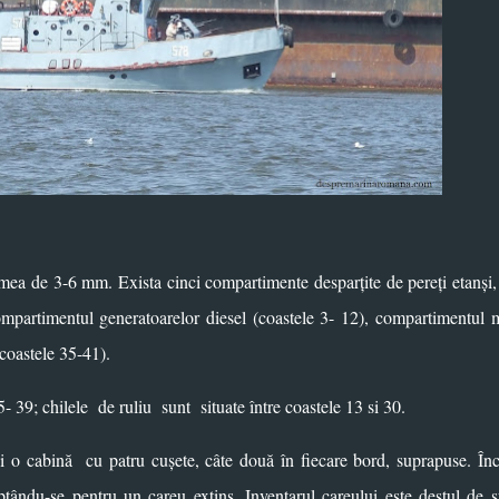
simea de 3-6 mm. Exista cinci compartimente desparțite de pereți etanși
mpartimentul generatoarelor diesel (coastele 3- 12), compartimentul 
(coastele 35-41).
- 39; chilele
de ruliu
sunt
situate între coastele 13 si 30.
 și o cabină
cu patru cușete, câte două în fiecare bord, suprapuse. În
ptându-se pentru un careu extins. Inventarul careului este destul de 