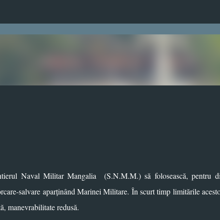
Treceți la conținutul principal
ntierul
Naval
Militar
Mangalia (S.N.M.M.) să folosească, pentru di
care-salvare aparținând Marinei Militare. În scurt timp limitările acest
ntă, manevrabilitate redusă.