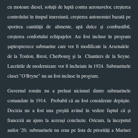
cu motoare diesel, soluții de luptă contra aeronavelor, creșterea
controlului în timpul imersiunii, creșterea autonomiei bazată pe
sporirea cantității de
alimente, apă dulce și combustibil,
creșterea confortului echipajelor. Au fost incluse în program
șaptesprezece submarine care vor fi modificate la Arsenalele
de la Toulon, Brest, Cherbourg și la Chantiers de la Seyne.
Lucrările de modernizare vor fi încheiate în 1924.
Submarinele
clasei "O'Bryne" nu au fost incluse în program.
Guvernul român nu a preluat niciunul dintre submarinele
comandate în 1914. Probabil că au fost considerate depășite.
Decizia nu a fost una greșită având în vedere faptul că și
francezii au ajuns la aceeași concluzie. Oricum, la începutul
anilor '20, submarinele nu erau pe lista de priorități a Marinei