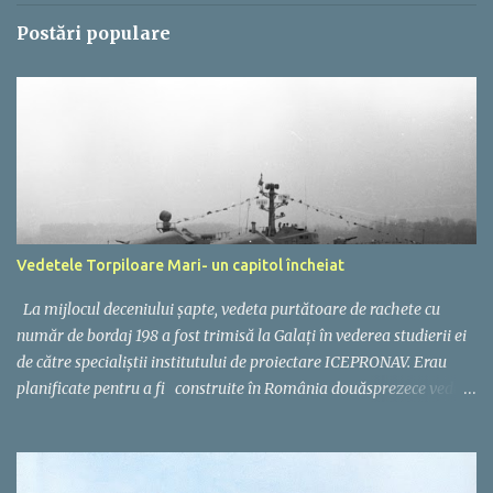
i
Postări populare
i
Vedetele Torpiloare Mari- un capitol încheiat
La mijlocul deceniului șapte, vedeta purtătoare de rachete cu
număr de bordaj 198 a fost trimisă la Galați în vederea studierii ei
de către specialiștii institutului de proiectare ICEPRONAV. Erau
planificate pentru a fi construite în România douăsprezece vedete
torpiloare și o vedetă purtătoare de rachete. Corpul celor
treisprezece nave urma să fie identic, având ca punct de plecare
proiectul sovietic 205, aflat în serviciul Marinei Române de la