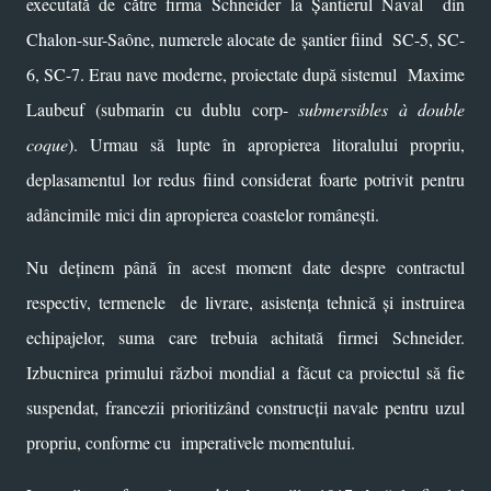
executată de către firma Schneider la Șantierul Naval din
Chalon-sur-Saône, numerele alocate de șantier fiind SC-5, SC-
6, SC-7. Erau nave moderne, proiectate după sistemul
Maxime
Laubeuf
(submarin cu dublu corp-
submersibles à double
coque
). Urmau să lupte
în apropierea litoralului propriu,
deplasamentul lor redus fiind considerat foarte potrivit pentru
adâncimile mici din apropierea coastelor românești.
Nu deținem până în acest moment date despre contractul
respectiv, termenele de livrare, asistența tehnică și instruirea
echipajelor, suma care trebuia achitată firmei
Schneider
.
Izbucnirea primului război mondial a făcut ca proiectul să fie
suspendat, francezii prioritizând construcții navale pentru uzul
propriu, conforme cu imperativele momentului.