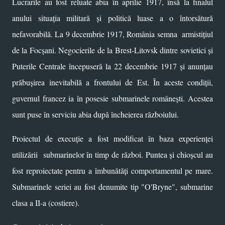
Lucrarile au fost reluate abia în aprilie 1917, însă la finalul
anului situația militară și politică luase a o întorsătură
nefavorabilă. La 9 decembrie 1917, România semna armistițiul
de la Focșani. Negocierile de la Brest-Litovsk dintre sovietici și
Puterile Centrale începuseră la 22 decembrie 1917 și anunțau
prăbușirea inevitabilă a frontului de Est. În aceste condiții,
guvernul francez ia în posesie submarinele românești. Acestea
sunt puse în serviciu abia după încheierea războiului.
Proiectul de execuție a fost modificat în baza experienței
utilizării submarinelor în timp de război. Puntea și chioșcul au
fost reproiectate pentru a îmbunătăți comportamentul pe mare.
Submarinele seriei au fost denumite tip "O'Bryne", submarine
clasa a II-a (costiere).