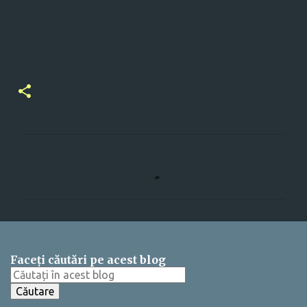
C
o
m
e
n
t
Faceți căutări pe acest blog
a
r