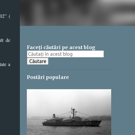
202” (
lt de
Faceți căutări pe acest blog
tate a
Postări populare