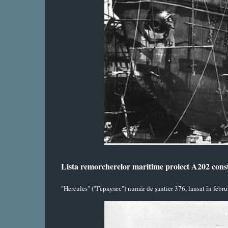
Lista remorcherelor maritime proiect A202 cons
"Hercules" ("
Геркулес
") număr de șantier 376, lansat în febr