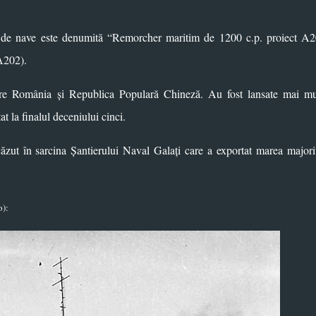
lasă de nave este denumită “Remorcher maritim de 1200 c.p. proiect A
А202).
ătre România și Republica Populară Chineză. Au fost lansate mai mu
at la finalul deceniului cinci.
căzut în sarcina Șantierului Naval Galați care a exportat marea majori
o):