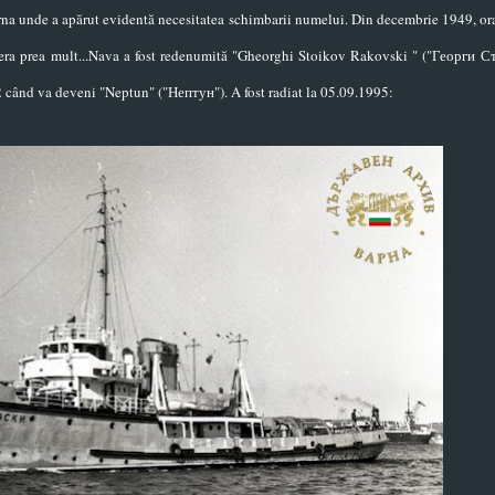
 Varna unde a apărut evidentă necesitatea schimbarii numelui. Din decembrie 1949, or
 era prea mult...Nava a fost redenumită "Gheorghi Stoikov Rakovski " ("Георги С
 când va deveni "Neptun" ("Нептун"). A fost radiat la 05.09.1995: