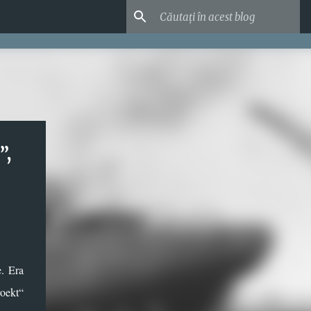
”,
e. Era
roekt“