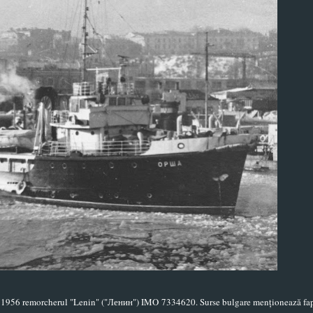
 în 1956 remorcherul "Lenin" ("Ленин") IMO 7334620. Surse bulgare menționează fap