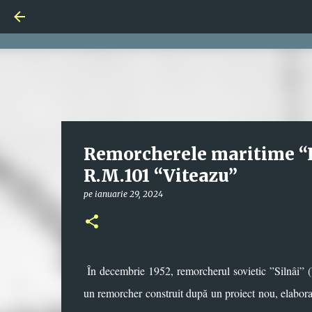
Remorcherele maritime “Far
R.M.101 “Viteazu”
pe
ianuarie 29, 2024
În decembrie 1952, remorcherul sovietic ”Silnâi” (
un remorcher construit după un proiect nou, elabo