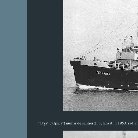
"Orșa" ("Opшa") număr de șantier 238, lansat în 1953, radia