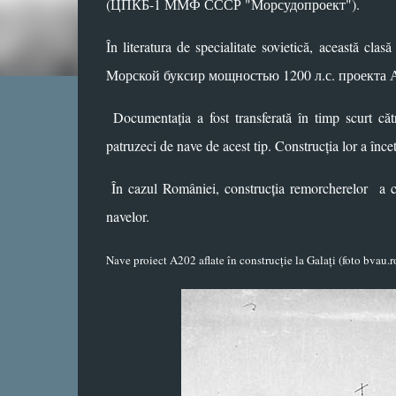
(ЦПКБ-1 ММФ СССР "Морсудопроект").
În literatura de specialitate sovietică, această c
Mорской буксир мощностью 1200 л.с. проекта 
Documentația a fost transferată în timp scurt c
patruzeci de nave de acest tip. Construcția lor a încet
În cazul României, construcția remorcherelor
a 
navelor.
Nave proiect A202 aflate în construcție la Galați (foto bvau.r