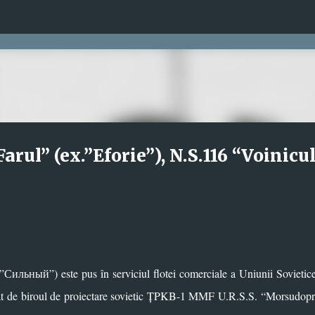
Treceți la conținutul principal
ul” (ex.”Eforie”), N.S.116 “Voinicul
”Сильный”) este pus în serviciul flotei comerciale a Uniunii Sovietic
rat de biroul de proiectare sovietic ȚPKB-1 MMF U.R.S.S. “Morsudop