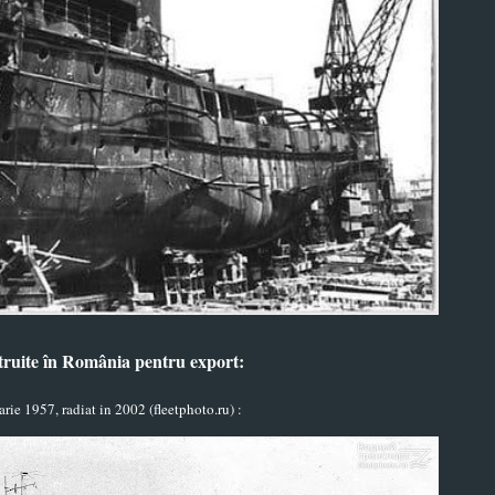
truite în România pentru export
:
uarie 1957, radiat in 2002
(fleetphoto.ru)
: