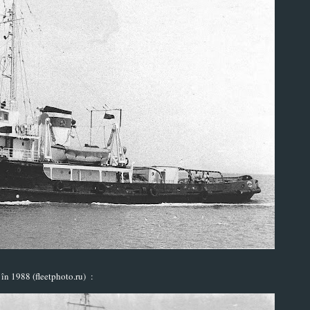
t în 1988
(fleetphoto.ru)
: