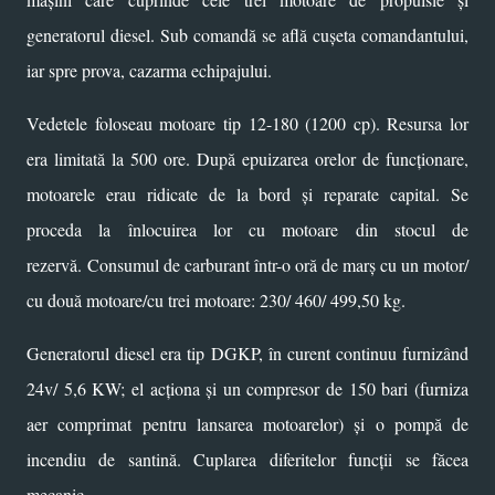
generatorul diesel. Sub comandă se află cușeta comandantului,
iar spre prova, cazarma echipajului.
Vedetele foloseau motoare tip 12-180 (1200 cp). Resursa lor
era limitată la 500 ore. După epuizarea orelor de funcționare,
motoarele erau ridicate de la bord și reparate capital. Se
proceda la înlocuirea lor cu motoare din stocul de
rezervă.
Consumul de carburant într-o oră de marș cu un motor/
cu două motoare/cu trei motoare: 230/ 460/ 499,50 kg.
Generatorul diesel era tip DGKP, în curent continuu furnizând
24v/ 5,6 KW; el acționa și un compresor de 150 bari (furniza
aer comprimat pentru lansarea motoarelor) și o pompă de
incendiu de santină. Cuplarea diferitelor funcții se făcea
mecanic.