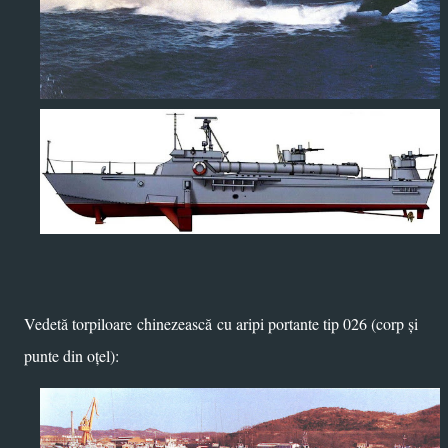
Vedetă torpiloare
chinezească
cu aripi portante tip 026 (corp și
punte din oțel):