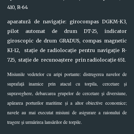
410, R-64
aparatură de navigație: girocompas DGKM-K3,
pilot automat de drum DT-25, indicator
giroscopic de drum GRADUS, compas magnetic
KI-12, stație de radiolocație pentru navigație R-
725,
stație de recunoaștere prin radiolocație 651.
Misiunile vedetelor cu aripi portante: distrugerea navelor de
suprafață inamice prin atacul cu torpila, cercetare și
supraveghere, debarcarea grupelor de cercetare și diversiune,
apărarea porturilor maritime și a altor obiective economice;
navele au mai executat misiuni de asigurare a raionului de
tragere și urmărirea lansărilor de torpile.