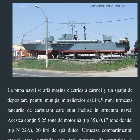
La pupa navei se află mașina electrică a cârmei și un spațiu de
depozitare pentru muniția mitralierelor cal.14,5 mm; urmează
tancurile de carburant care sunt incluse în structura navei.
Acestea conțin 5,25 tone de motorină (tip 35), 0,17 tone de ulei
(tip N-22A), 20 litri de apă dulce. Urmează compartimentul
mașini care cuprinde cele trei motoare de propulsie și