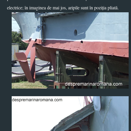
electrice; în imaginea de mai jos, aripile sunt în poziția pliată.