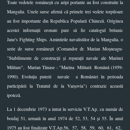
Toate vedetele
românești
cu aripi portante au fost construite la
Mangalia.
Unele surse afirmă că primele trei vedete torpiloare
au fost importante din Republica Populară Chineză.
Originea
acestei informații eronate pare să fie catalogul britanic
Jane's
Fighting Ships.
Amintirile navalistilor de la Mangalia, o
serie de surse românești (
Comandor dr. Marian Moșneagu-
"Stabilimente de construcții și reparații navale ale Marinei
Militare",
Marian Tănase - "Marina Militară Română (1959-
1990). Evoluția puterii navale a României în perioada
participării la Tratatul de la Varșovia"
) contrazic această
ipoteză.
La 1 decembrie 1973 a intrat în serviciu V.T.Ap. cu număr de
bordaj 51, urmată în anul 1974 de 52, 53, 54 și 55. În anul
1975 au fost finalizate V.T.Ap.56, 57, 58, 59, 60, 61, 62,