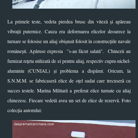
La primele teste, vedeta pierdea brusc din viteză și apăreau
vibrații puternice. Cauza era deformarea elicelor deoarece la
turnare se folosise un aliaj obișnuit folosit în construcțiile navale
românești. Apăruse expresia "s-au făcut salată". Chinezii au
furnizat rețeta utilizată de ei pentru aliaj, respectiv cupru-nichel-
aluminiu (CUNIAL) și problema a dispărut. Oricum, la
S.N.M.M. se fabricaseră elice de oțel sudat care trecuseră cu
succes testele. Marina Militară a preferat elice turnate cu aliaj
chinezesc. Fiecare vedetă avea un set de elice de rezervă. Foto
colecția autorului: