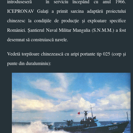
introduseseră în serviciu începând cu anul 1966.
ICEPRONAV Galați a primit sarcina adaptării proiectului
chinezesc la condițiile de producție și exploatare specifice
României. Șantierul Naval Militar Mangalia (S.N.M.M.) a fost
desemnat să construiască navele.
Vedetă torpiloare chinezească cu aripi portante tip 025 (corp și
punte din duraluminiu):