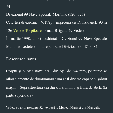
74)
Divizionul 99 Nave Speciale Maritime (320- 325)
Cele trei divizioane V.T.Ap., împreună cu Divizioanele 93 și
126
Vedete Torpiloare
formau Brigada 29 Vedete.
În martie 1990, a fost desființat
Divizionul 99 Nave Speciale
Maritime, vedetele fiind repartizate Divizioanelor 81 și 84.
Descrierea navei
Corpul și puntea navei erau din oțel de 3-4 mm; pe punte se
aflau elemente de duraluminiu cum ar fi diverse capace și șahtul
mașini. Suprastructura era din duraluminiu și fibră de sticlă (la
parte superioară).
Vedeta cu aripi portante 324 expusă la Muzeul Marinei din Mangalia: