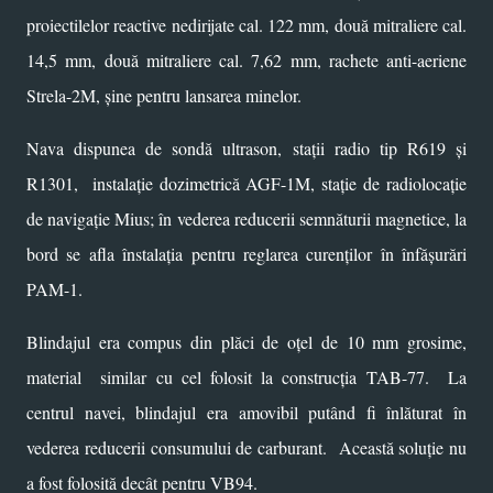
proiectilelor reactive nedirijate cal. 122 mm, două mitraliere cal.
14,5 mm, două mitraliere cal. 7,62 mm, rachete anti-aeriene
Strela-2M, șine pentru lansarea minelor.
Nava dispunea de sondă ultrason, stații radio tip R619 și
R1301, instalație dozimetrică AGF-1M, stație de radiolocație
de navigație Mius; în vederea reducerii semnăturii magnetice, la
bord se afla înstalația pentru reglarea curenților în înfășurări
PAM-1.
Blindajul era compus din plăci de oțel de 10 mm grosime,
material similar cu cel folosit la construcția TAB-77. La
centrul navei, blindajul era amovibil putând fi înlăturat în
vederea reducerii consumului de carburant. Această soluție nu
a fost folosită decât pentru VB94.