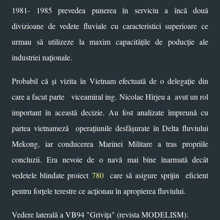
1981- 1985 prevedea punerea în serviciu a încă două
divizioane de vedete fluviale cu caracteristici superioare ce
urmau să utilizeze la maxim capacitățile de poducție ale
industriei naționale.
Probabil că și vizita în Vietnam efectuată de o delegație din
care a facut parte viceamiral ing. Nicolae Hîrjeu a avut un rol
important în această decizie. Au fost analizate împreună cu
partea vietnameză operațiunile desfășurate în Delta fluviului
Mekong, iar conducerea Marinei Militare a tras propriile
concluzii.
Era nevoie de o navă mai bine înarmată decât
vedetele blindate proiect
780
care să asigure sprijin eficient
pentru forțele terestre ce acționau în apropierea fluviului.
Vedere laterală a VB94 "Grivița" (revista MODELISM):