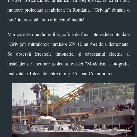
motoare proiectate și fabricate în România. "Grivița" rămâne o
navă interesantă, cu o arhitectură inedită.
Mai jos este una dintre fotografiile de final ale vedetei blindate
"Grivița"; mitralierele turelelor ZN-10 au fost deja demontate.
Se observă ferestrele timoneriei și cabestanul electric al
instalației de ancorare (colecția revistei "Modelism", fotografie
realizată la Tulcea de către dr.ing. Cristian Craciunoiu)