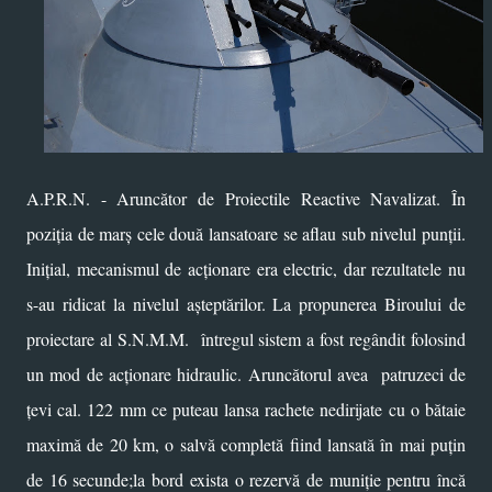
A.P.R.N. - Aruncător de Proiectile Reactive Navalizat. În
poziția de marș cele două lansatoare se aflau sub nivelul punții.
Inițial, mecanismul de acționare era electric, dar rezultatele nu
s-au ridicat la nivelul așteptărilor. La propunerea Biroului de
proiectare al S.N.M.M. întregul sistem a fost regândit folosind
un mod de acționare hidraulic. Aruncătorul avea patruzeci de
țevi cal. 122 mm ce puteau lansa rachete nedirijate cu o bătaie
maximă de 20 km, o salvă completă fiind lansată în mai puțin
de 16 secunde;la bord exista o rezervă de muniție pentru încă