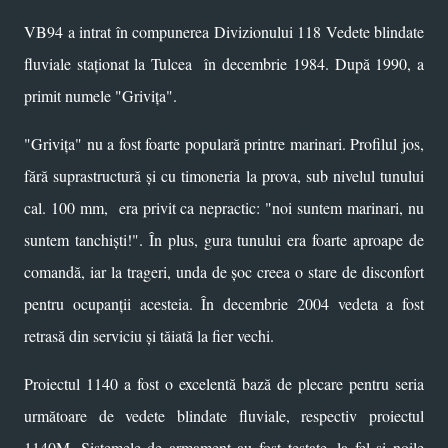
VB94 a intrat în compunerea Divizionului 118 Vedete blindate
fluviale staționat la Tulcea în decembrie 1984. După 1990, a
primit numele "Grivița".
"Grivița" nu a fost foarte populară printre marinari. Profilul jos,
fără suprastructură și cu timoneria la prova, sub nivelul tunului
cal. 100 mm, era privit ca nepractic: "noi suntem marinari, nu
suntem tanchiști!". În plus, gura tunului era foarte aproape de
comandă, iar la trageri, unda de șoc creea o stare de disconfort
pentru ocupanții acesteia. În decembrie 2004 vedeta a fost
retrasă din serviciu și tăiată la fier vechi.
Proiectul 1140 a fost o excelentă bază de plecare pentru seria
următoare de vedete blindate fluviale, respectiv proiectul
1140M. Sistemele de armament au fost testate, la fel și noile