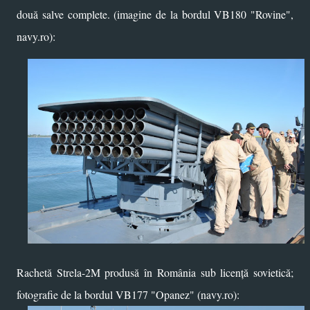
două salve complete. (imagine de la bordul VB180 "Rovine",
navy.ro):
Rachetă Strela-2M produsă în România sub licență sovietică;
fotografie de la bordul VB177 "Opanez" (navy.ro):