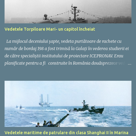
Vedetele Torpiloare Mari- un capitol încheiat
La mijlocul deceniului șapte, vedeta purtătoare de rachete cu
număr de bordaj 198 a fost trimisă la Galați în vederea studierii ei
de către specialiștii institutului de proiectare ICEPRONAV. Erau
planificate pentru a fi construite în România douăsprezece vedete
torpiloare și o vedetă purtătoare de rachete. Corpul celor
treisprezece nave urma să fie identic, având ca punct de plecare
proiectul sovietic 205, aflat în serviciul Marinei Române de la
începutul anilor '60. Constructorul desemnat a fost Șantierul Naval
Mangalia; U.R.S.S. furniza motoarele, generatoarele diesel, o parte
din armament, aparatura electronică și de navigație. Vedetă
purtătoare de rachete sovietică proiect 205 (pакетные катера
проекта 205 , cod NATO- "OSA"). Au fost nave foarte reușite, fiind
produse 278 de exemplare. În Marina Română purtau denumirea
Vedetele maritime de patrulare din clasa Shanghai II în Marina
de VPR (vedetă purtatoare de rachete). Sovieticii au construit pe