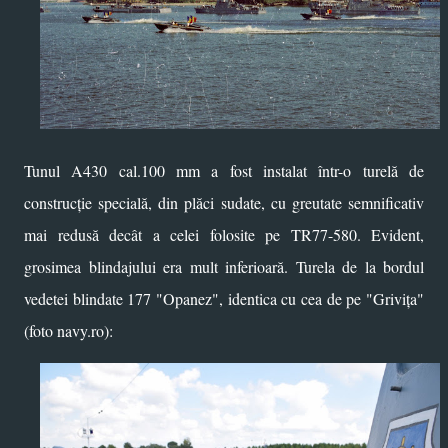
Tunul A430 cal.100 mm a fost instalat într-o turelă de
construcție specială, din plăci sudate, cu greutate semnificativ
mai redusă decât a celei folosite pe TR77-580. Evident,
grosimea blindajului era mult inferioară. Turela de la bordul
vedetei blindate 177 "Opanez", identica cu cea de pe "Grivița"
(foto navy.ro):