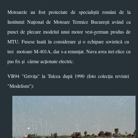
Motoarele au fost proiectate de specialiștii români de la
Institutul Național de Motoare Termice București având ca
punct de plecare modelul unui motor vest-german produs de
MTU. Fusese luată în considerare și o echipare sovietică cu
trei motoare M-401A, dar s-a renunțat. Nava avea trei elice cu
pas fix și cârme acționate electric.
VB94 "Grivița" la Tulcea după 1990 (foto colecția revistei
"Modelism"):