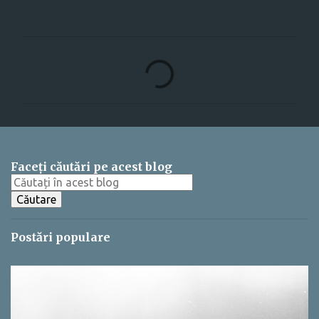
C
o
m
e
n
t
Faceți căutări pe acest blog
a
r
i
Postări populare
i