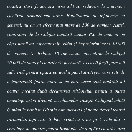
noastră stare financiară ne-a silit să reducem la minimum
efectivele armatei sub arme. Batalioanele de infanterie, în
general, nu au un efectiv mai mare de 300 de oameni. Astfel,
ganizoana de la Calafat numără numai 900 de oameni pe
când turcii au concentrat în Vidin şi împrejurimi vreo 40.000
de oameni. Ne trebuisc 18 zile ca să concentrăm la Calafat
20.000 de oameni cu artileria necesară. Această forţă pare a fi
suficientă pentru apărarea acelui punct strategic, care este de
o importanță foarte mare şi pe care turcii sunt hotărâți a-l
ocupa imediat după declararea războiului, pentru a putea
amenința aripa dreaptă a coloanelor ruseşti. Calafatul odată
în mâinile turcilor, Oltenia este pierdută şi poate deveni teatrul
războiului, fapt care trebuie evitat cu orice preţ. Este dar o
chestiune de onoare pentru România, de a apăra cu orice preț