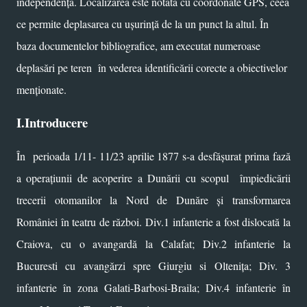
independență. Localizarea este notată cu coordonate GPS, ceea
ce permite deplasarea cu ușurință de la un punct la altul. În
baza documentelor bibliografice, am executat numeroase
deplasări pe teren în vederea identificării corecte a obiectivelor
menționate.
I.Introducere
În
perioada 1/11- 11/23 aprilie 1877 s-a desfășurat prima fază
a operațiunii de acoperire a Dunării cu scopul împiedicării
trecerii otomanilor la Nord de Dunăre și transformarea
României în teatru de război. Div.1 infanterie a fost dislocată la
Craiova, cu o avangardă la Calafat; Div.2 infanterie la
Bucuresti cu avangărzi spre Giurgiu si Oltenița; Div. 3
infanterie în zona Galati-Barbosi-Braila; Div.4 infanterie în