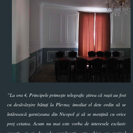
”La ora 4, Principele primește telegrafic știrea că rușii au fost
cu desăvârșire bătuți la Plevna; imediat el dete ordin să se
întărească garnizoana din Nicopol și să se mențină cu orice
preț cetatea. Acum nu mai este vorba de interesele exclusiv
rusești, ci și de cele românești; este chiar un pericol