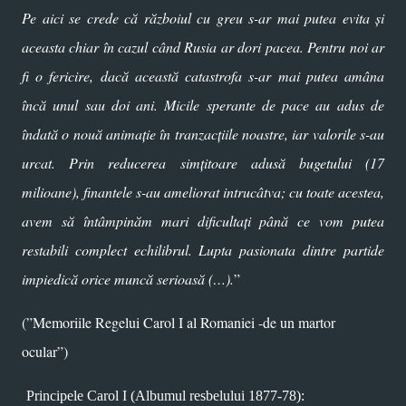
Pe aici se crede că războiul cu greu s-ar mai putea evita şi
aceasta chiar în cazul când Rusia ar dori pacea. Pentru noi ar
fi o fericire, dacă această catastrofa s-ar mai putea amâna
încă unul sau doi ani. Micile sperante de pace au adus de
îndată o nouă animație în tranzacțiile noastre, iar valorile s-au
urcat. Prin reducerea simțitoare adusă bugetului (17
milioane), finantele s-au ameliorat intrucâtva; cu toate acestea,
avem să întâmpinăm mari dificultați până ce vom putea
restabili complect echilibrul. Lupta pasionata dintre partide
impiedică orice muncă serioasă (…).
”
(”Memoriile Regelui Carol I al Romaniei -de un martor
ocular”)
Principele Carol I (
Albumul resbelului 1877-78
):