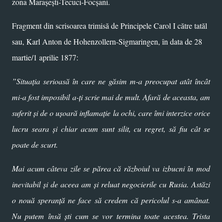
zona Marașești-Tecuci-Focșani.
Fragment din scrisoarea trimisă de Principele Carol I către tatăl
sau, Karl Anton de Hohenzollern-Sigmaringen, în data de 28
martie/1 aprilie 1877:
”Situația serioasă în care ne găsim m-a preocupat atât încât
mi-a fost imposibil a-ți scrie mai de mult. Afară de aceasta, am
suferit şi de o uşoară inflamație la ochi, care îmi interzice orice
lucru seara şi chiar acum sunt silit, cu regret, să fiu cât se
poate de scurt.
Mai acum câteva zile se părea că războiul va izbucni în mod
inevitabil şi de aceea am şi reluat negocierile cu Rusia. Astăzi
o nouă speranţă ne face să credem că pericolul s-a amânat.
Nu putem însă ști cum se vor termina toate acestea. Trista