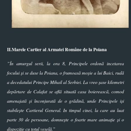
II.Marele Cartier al Armatei Române de la Poiana
”În amurgul serii, la ora 8, Principele ordonă incetarea
focului şi se duse la Poiana, o frumoasă moșie a lui Baici, rudă
a decedatului Principe Mihail al Serbiei. La vreo șase kilometri
depărtare de Calafat se află situată casa boierească, comod
amenajată şi înconjurată de o grădină, unde Principele işi
stabileşte Cartierul General. In timpul cinei, la care au luat
parte 30 de persoane, domnește o foarte mare animație şi o
dispoziţie cu totul veselă.”