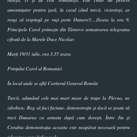
amenințator pentru țară, în cazul când turcii, victorioși, ar
reuși să respingă pe ruși peste Dunare!(…)Seara la ora 9,
Principele Carol primește din Târnovo urmatoarea telegrama
cifrată de la Marele Duce Nicolae:
Marți 19/31 iulie, ora 3,35 seara
Prințului Carol al Romaniei
În locul unde se află Cartierul General Român
Turcii, adunând cele mai mari mase de trupe la Plevna, ne
zdrobesc. Rog să faci fuziune, demonstrație și dacă se poate să
treci Dunarea cu armata după cum dorești. Între Jiu și
Corabia demonstrația aceasta este neapărat necesară pentru
inlesnirea mișcărilor mele.