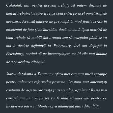
Calafatul; dar pentru aceasta trebuie să putem dispune de
timpul trebuincios spre a reuși concentra pe acel punct trupele
necesare. Această afacere ne preocupă în mod foarte serios în
momentul de faţa şi ne întrebăm dacă cu toată lipsa noastră de
bani trebuie să mobilizăm armata sau să aşteptăm până se va
lua o decizie definitivă la Petersburg. Ieri am depeşat la
Petersburg, cerând să ne încunoştinţeze cu 14 zile mai înainte
de a se declara războiul.
Starea dezolantă a Turciei nu oferă nici cea mai mică garanție
pentru aplicarea reformelor promise. Creştinii sunt amenințați
continuu de a-şi pierde viaţa şi averea lor, aşa încât Rusia mai
curând sau mai târziu tot va fi silită să intervină pentru ei.
Încheierea păcii cu Muntenegru întâmpină mari dificultăţi.