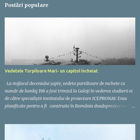
Postări populare
i
Vedetele Torpiloare Mari- un capitol încheiat
La mijlocul deceniului șapte, vedeta purtătoare de rachete cu
număr de bordaj 198 a fost trimisă la Galați în vederea studierii ei
de către specialiștii institutului de proiectare ICEPRONAV. Erau
planificate pentru a fi construite în România douăsprezece vedete
torpiloare și o vedetă purtătoare de rachete. Corpul celor
treisprezece nave urma să fie identic, având ca punct de plecare
proiectul sovietic 205, aflat în serviciul Marinei Române de la
începutul anilor '60. Constructorul desemnat a fost Șantierul Naval